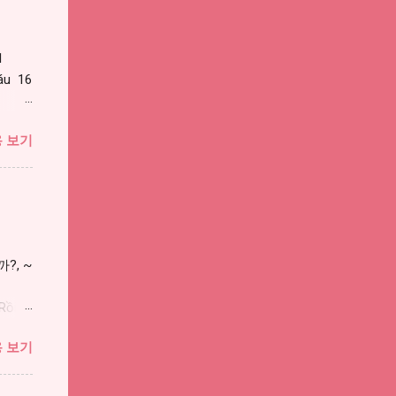
1
áu 16
i
o
 보기
까?, ~
ồi ,
 chưa
 보기
́i 여자
랫 사