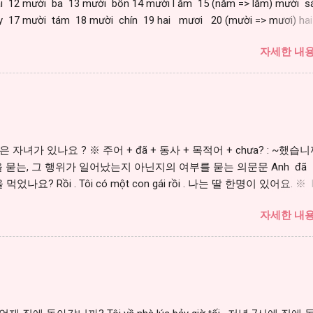
 12 mười ba 13 mười bốn 14 mười l ăm 15 (năm => lăm) mười s
y 17 mười tám 18 mười chín 19 hai mươi 20 (mười => mươi) ha
 21 (một => mốt) ba mươi mốt 31 https://youtu.be/IqeJloivYI
자세한 내용
? 당신은 자녀가 있나요 ? ※ 주어 + đã + 동사 + 목적어 + chưa? : ~했습니
 묻는, 그 행위가 일어났는지 아닌지의 여부를 묻는 의문문 Anh đã
었나요? Rồi . Tôi có một con gái rồi . 나는 딸 한명이 있어요. ※ R
ồi = ~했다 đã (서술어 앞에서 과거형을 만듦) ※ Chưa , tôi chưa ăn cơm.
자세한 내용
tu.be/IqeJloivYIo?t=12m35s [단어] có 있다, 가지고 있다 trai 남자 ga
들 con gái 딸 bạn 친구 bạn trai 남자친구 bạn gái 여자친구 em (손 아
 gái 여동생