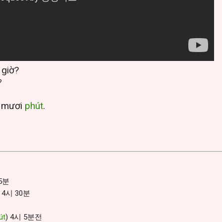
giờ?
?
 mươi
phút
.
5분
4시 30분
út
) 4시 5분전