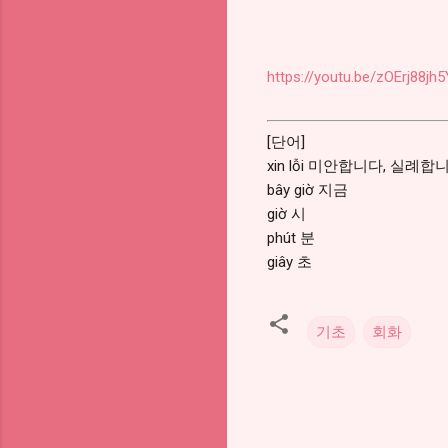
https://youtu.be/zOErj88jh5
[단어]
xin lỗi 미안합니다, 실례합
bây giờ 지금
giờ 시
phút 분
giây 초
기초
회화
댓
글