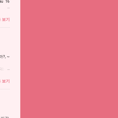
áu 16
i
o
 보기
까?, ~
ồi ,
 chưa
 보기
́i 여자
랫 사